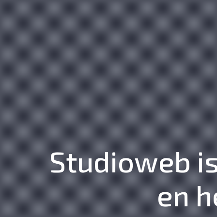
Studioweb is
en h