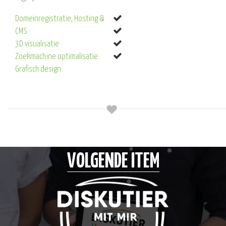
Domeinregistratie, Hosting &
CMS
3D visualisatie
Zoekmachine optimalisatie
Grafisch design
VOLGENDE ITEM