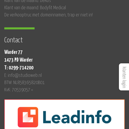
Klant van de maand: Dekos
Klant van de maand: Bodyfit Medical
De verkooptruc met domeinnamen, trap er niet in!
Contact
Warder 77
1473 PD Warder
T: 0299-714200
E: info@studioweb.nl
BTW: NL858365820B01
KvK: 70539057 <