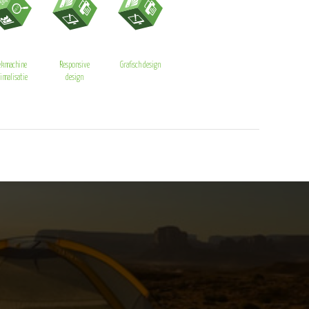
ekmachine
Responsive
Grafisch design
imalisatie
design