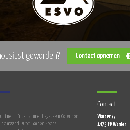
housiast geworden?
Contact opnemen
Contact
 Multimedia Entertainment systeem Corendon
Warder 77
n de maand: Dutch Garden Seeds
1473 PD Warder