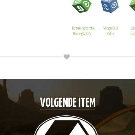
Domeinregistratie,
Fotografie &
Zo
Hosting & CMS
Video
opt
VOLGENDE ITEM