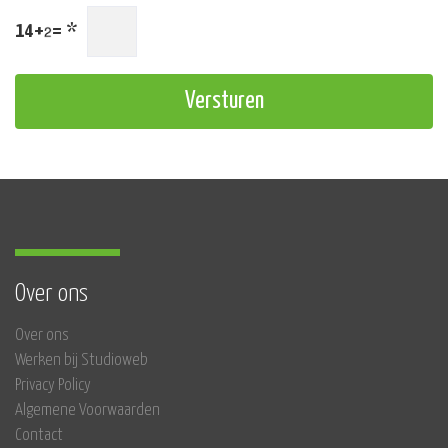
14+
=
*
Versturen
Over ons
Over ons
Werken bij Studioweb
Privacy Policy
Algemene Voorwaarden
Contact