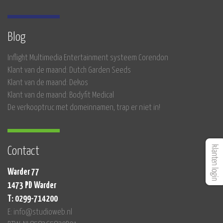
Blog
Inflight Multimedia Entertainment systeem Corendon
Klant van de maand: Dutch Garden Seeds
Klant van de maand: Dekos
Klant van de maand: Bodyfit Medical
De verkooptruc met domeinnamen, trap er niet in!
Contact
Warder 77
1473 PD Warder
T: 0299-714200
E: info@studioweb.nl