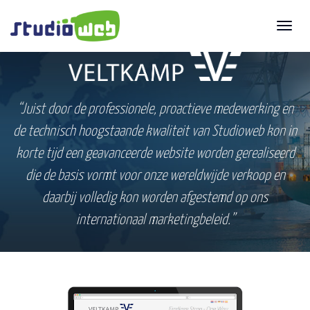
Toggl
naviga
“Juist door de professionele, proactieve medewerking en
de technisch hoogstaande kwaliteit van Studioweb kon in
korte tijd een geavanceerde website worden gerealiseerd
die de basis vormt voor onze wereldwijde verkoop en
daarbij volledig kon worden afgestemd op ons
internationaal marketingbeleid.”