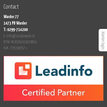
Contact
Warder 77
1473 PD Warder
T: 0299-714200
E: info@studioweb.nl
BTW: NL858365820B01
KvK: 70539057 <