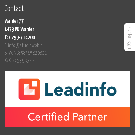
Contact
Warder 77
1473 PD Warder
T: 0299-714200
E: info@studioweb.nl
BTW: NL858365820B01
KvK: 70539057 <