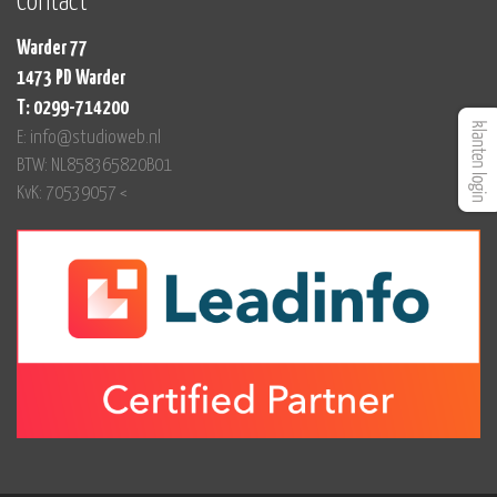
Contact
Warder 77
1473 PD Warder
T: 0299-714200
E: info@studioweb.nl
BTW: NL858365820B01
KvK: 70539057 <