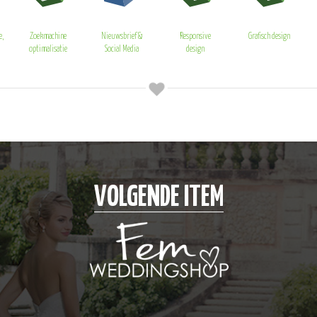
e,
Zoekmachine
Nieuwsbrief &
Responsive
Grafisch design
optimalisatie
Social Media
design
VOLGENDE ITEM