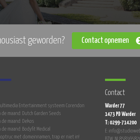
housiast geworden?
Contact opnemen
Contact
 Multimedia Entertainment systeem Corendon
Warder 77
n de maand: Dutch Garden Seeds
1473 PD Warder
n de maand: Dekos
T: 0299-714200
n de maand: Bodyfit Medical
E: info@studioweb
optruc met domeinnamen, trap er niet in!
BTW: NL85836582