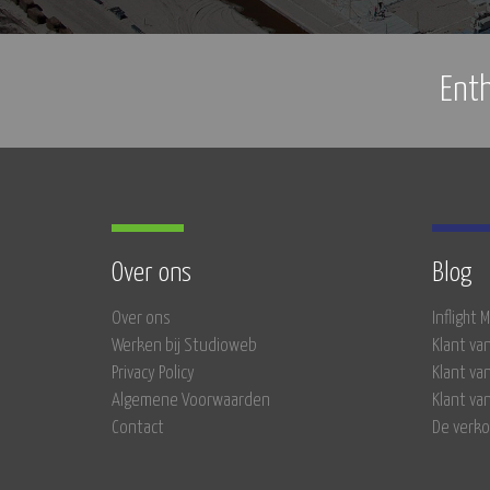
Ent
Over ons
Blog
Over ons
Inflight
Werken bij Studioweb
Klant va
Privacy Policy
Klant va
Algemene Voorwaarden
Klant va
Contact
De verko