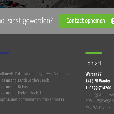
housiast geworden?
Contact opnemen
Contact
 Multimedia Entertainment systeem Corendon
Warder 77
n de maand: Dutch Garden Seeds
1473 PD Warder
n de maand: Dekos
T: 0299-714200
n de maand: Bodyfit Medical
E: info@studioweb
optruc met domeinnamen, trap er niet in!
BTW: NL85836582
KvK: 70539057 <