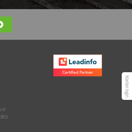
.nl
0B01