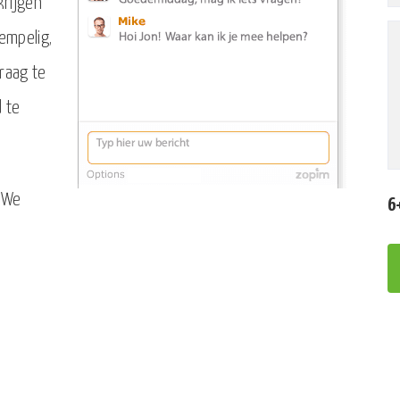
krijgen
rempelig,
raag te
d te
? We
6