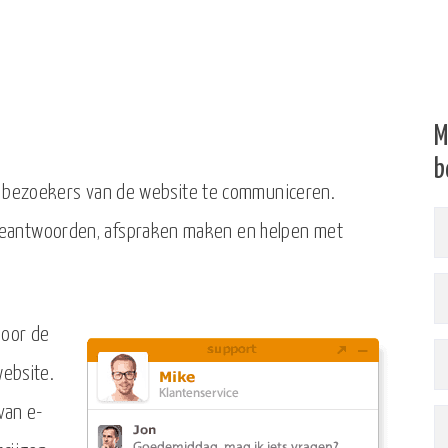
M
b
et bezoekers van de website te communiceren.
eantwoorden, afspraken maken en helpen met
door de
website.
van e-